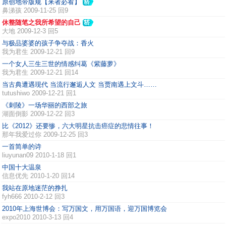
原创地带版规【来者必看】
鼻涕孩
2009-11-25 回9
休整随笔之我所希望的自己
大地
2009-12-3 回5
与极品婆婆的孩子争夺战：香火
我为君生
2009-12-21 回9
一个女人三生三世的情感纠葛《紫藤萝》
我为君生
2009-12-21 回14
当古典遭遇现代 当流行邂逅人文 当贾南遇上文斗……
tutushiwo
2009-12-21 回1
《刺陵》一场华丽的西部之旅
湖面倒影
2009-12-22 回3
比《2012》还要惨，六大明星抗击癌症的悲情往事！
那年我爱过你
2009-12-25 回3
一首简单的诗
liuyunan09
2010-1-18 回1
中国十大温泉
信息优先
2010-1-20 回14
我站在原地迷茫的挣扎
fyh666
2010-2-12 回3
2010年上海世博会：写万国文，用万国语，迎万国博览会
expo2010
2010-3-13 回4