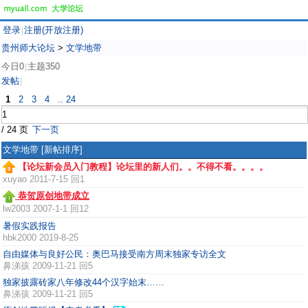
登录
注册(开放注册)
|
贵州师大论坛
>
文学地带
今日0
主题350
|
发帖
|
1
2
3
4
.. 24
/ 24 页
下一页
文学地带
[新帖排序]
【论坛新会员入门教程】论坛里的新人们。。不得不看。。。。
xuyao
2011-7-15 回1
恭贺原创地带成立
lw2003
2007-1-1 回12
暑假实践报告
hbk2000
2019-8-25
自由媒体与良好公民：奥巴马接受南方周末独家专访全文
鼻涕孩
2009-11-21 回5
独家披露砖家八年修改44个汉字始末……
鼻涕孩
2009-11-21 回5