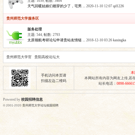
主题: 1039
,
帖数: 3404
天气回暖姑娘们都穿的少了，宅男 ...
2020-11-10 12:07
qd1226
贵州师范大学服务区
版务处理
主题: 544
,
帖数: 2793
太原领航考研论坛申请贵站友情链 ...
2018-12-10 03:26
kaxingka
大
贵州师范大学官
贵阳高校论坛大
方网站
全
本
手机访问本页请
本网站所有内容为网友上传,若
扫描左边二维码
站长电话：
0898-66661
Powered by
校园招聘信息
学
© 2001-2020
贵州师范大学论坛校园招聘