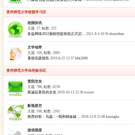
贵州师范大学校园学习区
校园快讯
主题: 17
,
帖数: 255
多益网络2022届校招提前批正式启 ...
2021-8-4 10:56
duoyizhao
文学地带
主题: 350
,
帖数: 2605
暑假实践报告
2019-8-25 12:57
hbk2000
师
贵州师范大学休闲娱乐区
贵阳交友
主题: 788
,
帖数: 6250
真诚征善良的女友
2019-10-13 22:38
ecoceo
影视星空
主题: 598
,
帖数: 2181
推荐好歌：马蕊：<我和林妹妹 ...
2018-12-9 21:06
kaxingka
范
游戏国度