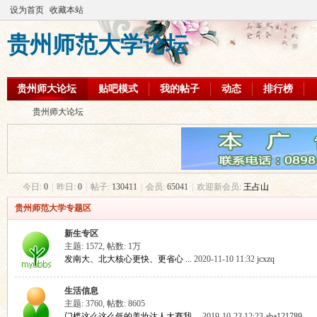
设为首页
收藏本站
贵州师范大学论坛
贵州师大论坛
贴吧模式
我的帖子
动态
排行榜
贵州师大论坛
贵
»
今日:
0
|
昨日:
0
|
帖子:
130411
|
会员:
65041
|
欢迎新会员:
王占山
贵州师范大学专题区
新生专区
主题: 1572
,
帖数:
1万
发南大、北大核心更快、更省心 ...
2020-11-10 11:32
jcxzq
生活信息
主题: 3760
,
帖数: 8605
州
门槛这么这么低的美妆达人大赛我 ...
2019-10-23 12:23
aba121789