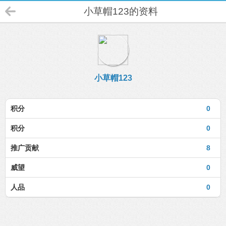
小草帽123的资料
小草帽123
积分
0
积分
0
推广贡献
8
威望
0
人品
0