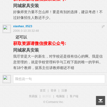
同城家具安装
好像师资力量不怎么样！要是有别的选择，建议考虑！不
过好像招生人数还不少。
xiaohao_0523
#
3
2006-3-10 20:32:48
还可以
获取资源请微信搜索公众号:
同城家具安装
我尽管是大一的新生，对学校还是很有信心的啊。我是信
息管理的，就是学校管理科学与工程下面的唯一的学科。
有18个教师，据系主任讲教师都还不错
首页
|
登录
|
注册
简易版
|
触屏版
|
电脑版
|
客户端
© Comsenz Inc.