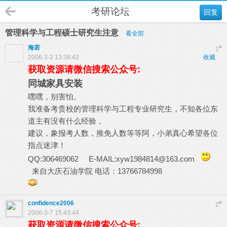
考研论坛
回复
管理科学与工程硕士研究生注意
看全部
海若
#
1
2006-3-2 13:38:42
收藏
获取资源请微信搜索公众号:
同城家具安装
嘿嘿，别害怕。
我准备考贵校的管理科学与工程专业研究生，不知各位东
道主有没有什么经验，
建议，象报考人数，推免人数等等阿，小弟真心希望各位
指点迷津！
QQ:306469062 E-MAIL:xyw1984814@163.com
来自大庆石油学院 电话：13766784998
confidence2006
#
2
2006-3-7 15:43:44
获取资源请微信搜索公众号: