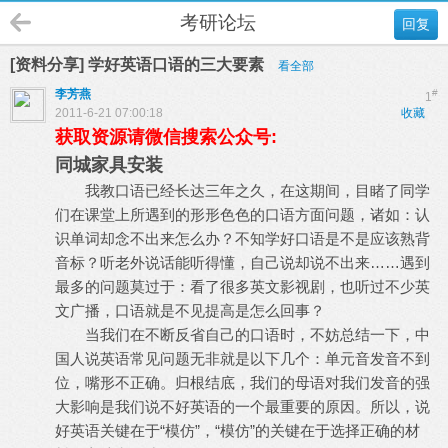
考研论坛
回复
[资料分享] 学好英语口语的三大要素
看全部
李芳燕
#
1
2011-6-21 07:00:18
收藏
获取资源请微信搜索公众号:
同城家具安装
我教口语已经长达三年之久，在这期间，目睹了同学
们在课堂上所遇到的形形色色的口语方面问题，诸如：认
识单词却念不出来怎么办？不知学好口语是不是应该熟背
音标？听老外说话能听得懂，自己说却说不出来……遇到
最多的问题莫过于：看了很多英文影视剧，也听过不少英
文广播，口语就是不见提高是怎么回事？
当我们在不断反省自己的口语时，不妨总结一下，中
国人说英语常见问题无非就是以下几个：单元音发音不到
位，嘴形不正确。归根结底，我们的母语对我们发音的强
大影响是我们说不好英语的一个最重要的原因。所以，说
好英语关键在于“模仿”，“模仿”的关键在于选择正确的材