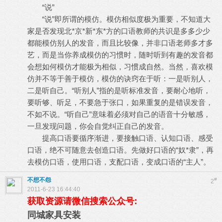
“说”
“说”即所谓的模仿。模仿相似度极为重要，不知道大
家是否发现北*京*新*东*方的口语教师的共识是多多少少
都能模仿别人的发音，而且比较像，并非口语老师多才多
艺，而是当你养成模仿的习惯时，随时听到有趣的发音都
会想如何模仿才能极为相似，习惯成自然。当然，喜欢模
仿并不等于善于模仿，模仿的诀窍在于听：一是听别人，
二是听自己。“听别人”指的是听标准发音，要耐心地听，
要听够、听足，不要急于张口，如果重复的是错误发音，
不如不说。“听自己”意味着必须对自己的语音十分敏感，
一旦发现问题，你会自觉纠正自己的发音。
提高口语要循序渐进，要接触口语、认知口语、感受
口语，绝不可随意去创造口语。先做好口语的“奴*隶”，再
去模仿口语，使用口语，支配口语，变成口语的“主人”。
不想不怨
#
2
2011-6-23 16:44:40
获取资源请微信搜索公众号:
同城家具安装