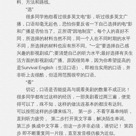
料、方法和路线。
“选”
很多同学抱怨看过很多英文电*影，听过很多英文广
播，口语却毫无起色，恐怕你要反省一下自己选择的电*影
和广播是否恰当了。正所谓“因地制宜”，每个人的喜好不
同，所选择的材料当然不同，同一个人在不同时期的水平
不同，所选择的材料也应有所不同。“一定”要选择自己感
兴趣的影视剧或广;要清楚自己的听力水平;最好选择有关生
活方面的影视剧或广播。原因很简单，因为你希望提高的
是Survival English（生活口语），即相当实用的口语，并
非听上去很酷，但适用范围很窄的口语。
“看”
切记，口语是否能提高与观看美剧的数量不成正比！
很多同学都有过这样的经历，一部美剧看过两三遍，便觉
得可以了，殊不知，这样的做法连基本的都没有达到。
可以按照这样的步骤来练习。 第一步，不看字幕单纯听，
直到听力疲劳 。 第二步打开英文字幕，解决陌生单词。
第三步 换成中文字幕，但这一步并非必须，请切记！ 第四
步 即不断重复同一片段，直至发音模仿极为近似。