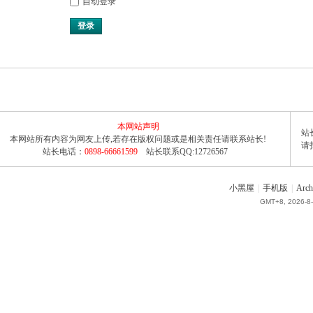
自动登录
登录
本网站声明
站长
本网站所有内容为网友上传,若存在版权问题或是相关责任请联系站长!
请
站长电话：
0898-66661599
站长联系QQ:12726567
小黑屋
|
手机版
|
Arch
GMT+8, 2026-8-