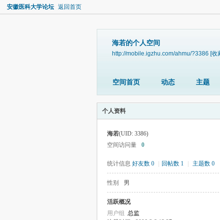
安徽医科大学论坛
返回首页
海若的个人空间
http://mobile.igzhu.com/ahmu/?3386
[收
空间首页
动态
主题
个人资料
海若
(UID: 3386)
空间访问量
0
统计信息
好友数 0
|
回帖数 1
|
主题数 0
性别
男
活跃概况
用户组
总监