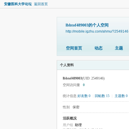
安徽医科大学论坛
返回首页
lbhtof489003的个人空间
http://mobile.igzhu.com/ahmu/?2549146
空间首页
动态
主题
个人资料
lbhtof489003
(UID: 2549146)
空间访问量
0
统计信息
好友数 0
|
回帖数 15
|
主题数 0
性别
保密
活跃概况
用户组
助理