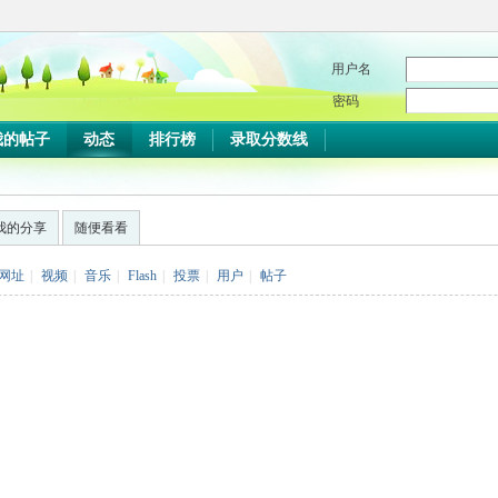
用户名
密码
我的帖子
动态
排行榜
录取分数线
我的分享
随便看看
网址
|
视频
|
音乐
|
Flash
|
投票
|
用户
|
帖子