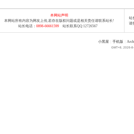
本网站声明
站长
本网站所有内容为网友上传,若存在版权问题或是相关责任请联系站长!
请
站长电话：
0898-66661599
站长联系QQ:12726567
小黑屋
|
手机版
|
Arch
GMT+8, 2026-8-