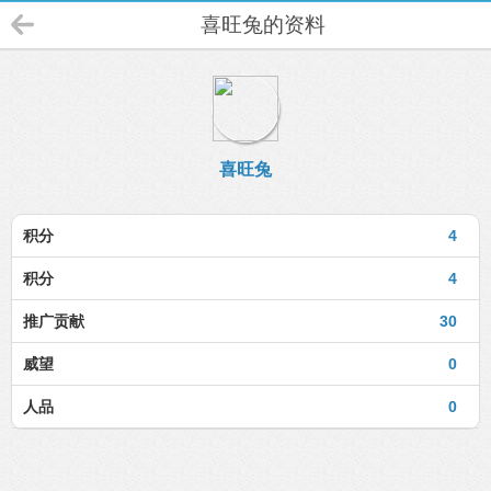
喜旺兔的资料
喜旺兔
积分
4
积分
4
推广贡献
30
威望
0
人品
0