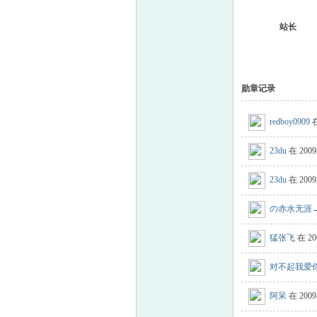
站长
勋章记录
redboy0909
在
医
23du
在 2009
23du
在 2009
の赤水无涯
猛张飞
在 20
对不起我爱
科
阿呆
在 2009