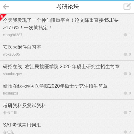
考研论坛
今天我发现了一个神仙降重平台！论文降重直接45.1%-
>17.6%！一次就搞定！
xiang96387
1
安医大附件自习室
woke0505
0
研招在线--右江民族医学院 2020 年硕士研究生招生简章
shuobozpw
0
研招在线--潍坊医学院2020年硕士研究生招生简章
boshigxjs
0
考研资料及复试资料
卡卡二世
7
SAT考试常用词汇
喜旺兔
2