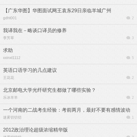
【广东华图】华图面试网王袁东29日亲临羊城广州
gdht001
2
我译我在－略谈口译员的修养
李芳草
3
求助
xxinxt1112
5
英语口语学习的几点建议
王花花
2
北京邮电大学光纤研究生都做了哪些实验？
乐冰羊羊
2
一个河南的二战考生经验：考前两月，最好不要有感情波动
迷雾切切切
1
2012政治理论超级浓缩精华版