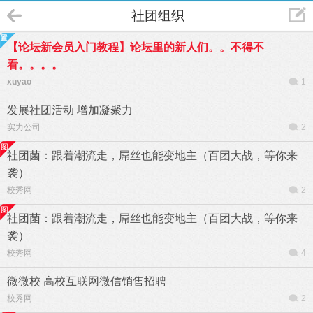
社团组织
【论坛新会员入门教程】论坛里的新人们。。不得不
看。。。。
xuyao
1
发展社团活动 增加凝聚力
实力公司
2
社团菌：跟着潮流走，屌丝也能变地主（百团大战，等你来
袭）
校秀网
2
社团菌：跟着潮流走，屌丝也能变地主（百团大战，等你来
袭）
校秀网
4
微微校 高校互联网微信销售招聘
校秀网
2