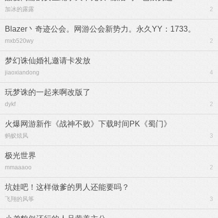
加冰的露露
2
Blazer丶奇迹公会。网游公会新势力。永久YY：1733。
mxb520wy
2
梦幻诛仙婚礼邀请卡发放
jiaoxiandong
4
玩梦诛的一起来啊改版了
dykf
2
火爆网游新作《战神不败》下载时间PK《蜀门》
蚂蚁炫风
3
极光世界
mmaaaoo
2
坑娃吧！这样做爹的男人还能要吗？
飞翔的风筝
3