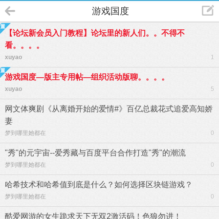
游戏国度
【论坛新会员入门教程】论坛里的新人们。。不得不
看。。。。
xuyao
1
游戏国度—版主专用帖—组织活动版聊。。。。
xuyao
5
网文体爽剧《从离婚开始的爱情#》百亿总裁花式追爱高知娇
妻
梦到哪里她都在
0
"秀"的元宇宙--爱秀藏与百度平台合作打造"秀"的潮流
梦到哪里她都在
0
哈希技术和哈希值到底是什么？如何选择区块链游戏？
梦到哪里她都在
0
酷爱网游的女生跪求天下无双2激活码！色狼勿进！