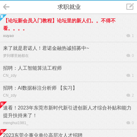
求职就业
【论坛新会员入门教程】论坛里的新人们。。不得不
看。。。。
xuyao
1
来了就是君诺人！君诺金融热诚招募中~
梦到哪里她都在
0
招聘：人工智能算法工程师
CN_zdy
1
招聘：AI数据标注分析师 【实习】
CN_zdy
2
速看！2023年东莞市新时代新引进创新人才综合补贴和能力
提升扶持来了！
menghui1981_
0
2023东莞企事业单位高层次人才招聘