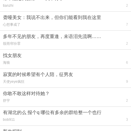
tianzhi
2
聋哑美女：我说不出来，但你们能看到我在这里
心想事成了
7
多年不见的朋友，再度重逢，未语泪先流啊……
筱雨帘玢霏
2
找女朋友
海狼
6
寂寞的时候希望有个人陪，征男友
天使yeye疯狂
9
你敢不敢这样对待她？
舒宇
2
有湖北的么 报个q 哪位有多余的群给整一个也行
bob911
3